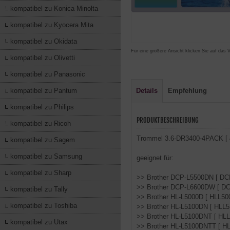
kompatibel zu Konica Minolta
kompatibel zu Kyocera Mita
kompatibel zu Okidata
Für eine größere Ansicht klicken Sie auf das 
kompatibel zu Olivetti
kompatibel zu Panasonic
kompatibel zu Pantum
Details
Empfehlung
kompatibel zu Philips
PRODUKTBESCHREIBUNG
kompatibel zu Ricoh
Trommel 3.6-DR3400-4PACK [ 4
kompatibel zu Sagem
kompatibel zu Samsung
geeignet für:
kompatibel zu Sharp
>> Brother DCP-L5500DN [ D
>> Brother DCP-L6600DW [ D
kompatibel zu Tally
>> Brother HL-L5000D [ HLL50
kompatibel zu Toshiba
>> Brother HL-L5100DN [ HLL
>> Brother HL-L5100DNT [ HL
kompatibel zu Utax
>> Brother HL-L5100DNTT [ H