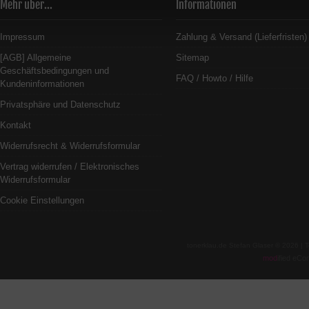
Mehr über...
Informationen
Impressum
Zahlung & Versand (Lieferfristen)
[AGB] Allgemeine
Sitemap
Geschäftsbedingungen und
FAQ / Howto / Hilfe
Kundeninformationen
Privatsphäre und Datenschutz
Kontakt
Widerrufsrecht & Widerrufsformular
Vertrag widerrufen / Elektronisches
Widerrufsformular
Cookie Einstellungen
tonerklau.de Stefan Glaser © 2026 |
mod
ified eC