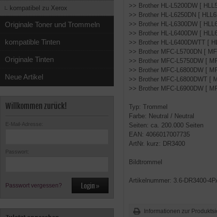
>> Brother HL-L5200DW [ HLL
kompatibel zu Xerox
>> Brother HL-L6250DN [ HLL
Originale Toner und Trommeln
>> Brother HL-L6300DW [ HLL
>> Brother HL-L6400DW [ HLL
kompatible Tinten
>> Brother HL-L6400DWTT [ 
>> Brother MFC-L5700DN [ M
Originale Tinten
>> Brother MFC-L5750DW [ M
>> Brother MFC-L6800DW [ M
Neue Artikel
>> Brother MFC-L6800DWT [
>> Brother MFC-L6900DW [ M
Willkommen zurück!
Typ: Trommel
Farbe: Neutral / Neutral
E-Mail-Adresse:
Seiten: ca. 200.000 Seiten
EAN: 4066017007735
ArtNr. kurz: DR3400
Passwort:
Bildtrommel
Artikelnummer: 3.6-DR3400-4
Passwort vergessen?
Informationen zur Produktsi