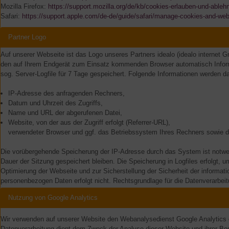
Mozilla Firefox:
https://support.mozilla.org/de/kb/cookies-erlauben-und-ableh
Safari:
https://support.apple.com/de-de/guide/safari/manage-cookies-and-web
Partner Logo
Auf unserer Webseite ist das Logo unseres Partners idealo (idealo internet 
den auf Ihrem Endgerät zum Einsatz kommenden Browser automatisch Informa
sog. Server-Logfile für 7 Tage gespeichert. Folgende Informationen werden da
IP-Adresse des anfragenden Rechners,
Datum und Uhrzeit des Zugriffs,
Name und URL der abgerufenen Datei,
Website, von der aus der Zugriff erfolgt (Referrer-URL),
verwendeter Browser und ggf. das Betriebssystem Ihres Rechners sowie 
Die vorübergehende Speicherung der IP-Adresse durch das System ist notwen
Dauer der Sitzung gespeichert bleiben. Die Speicherung in Logfiles erfolgt, 
Optimierung der Webseite und zur Sicherstellung der Sicherheit der inform
personenbezogen Daten erfolgt nicht. Rechtsgrundlage für die Datenverarbeitun
Nutzung von Google Analytics
Wir verwenden auf unserer Website den Webanalysedienst Google Analytics 
Datenverarbeitung dient dem Zweck der Analyse dieser Website und ihrer Be