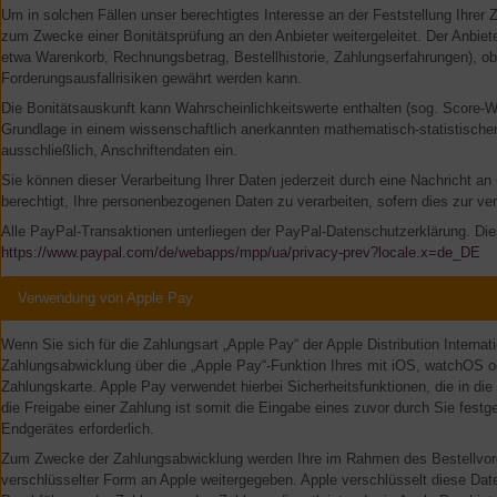
Um in solchen Fällen unser berechtigtes Interesse an der Feststellung Ihrer
zum Zwecke einer Bonitätsprüfung an den Anbieter weitergeleitet. Der Anbiet
etwa Warenkorb, Rechnungsbetrag, Bestellhistorie, Zahlungserfahrungen), ob
Forderungsausfallrisiken gewährt werden kann.
Die Bonitätsauskunft kann Wahrscheinlichkeitswerte enthalten (sog. Score-We
Grundlage in einem wissenschaftlich anerkannten mathematisch-statistischen
ausschließlich, Anschriftendaten ein.
Sie können dieser Verarbeitung Ihrer Daten jederzeit durch eine Nachricht an
berechtigt, Ihre personenbezogenen Daten zu verarbeiten, sofern dies zur ve
Alle PayPal-Transaktionen unterliegen der PayPal-Datenschutzerklärung. Dies
https://www.paypal.com/de/webapps/mpp/ua/privacy-prev?locale.x=de_DE
Verwendung von Apple Pay
Wenn Sie sich für die Zahlungsart „Apple Pay“ der Apple Distribution Internationa
Zahlungsabwicklung über die „Apple Pay“-Funktion Ihres mit iOS, watchOS o
Zahlungskarte. Apple Pay verwendet hierbei Sicherheitsfunktionen, die in die
die Freigabe einer Zahlung ist somit die Eingabe eines zuvor durch Sie festge
Endgerätes erforderlich.
Zum Zwecke der Zahlungsabwicklung werden Ihre im Rahmen des Bestellvorgan
verschlüsselter Form an Apple weitergegeben. Apple verschlüsselt diese Dat