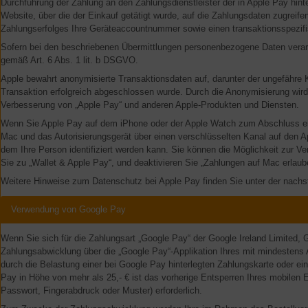
Durchführung der Zahlung an den Zahlungsdienstleister der in Apple Pay hinte
Website, über die der Einkauf getätigt wurde, auf die Zahlungsdaten zugreif
Zahlungserfolges Ihre Geräteaccountnummer sowie einen transaktionsspezif
Sofern bei den beschriebenen Übermittlungen personenbezogene Daten verarb
gemäß Art. 6 Abs. 1 lit. b DSGVO.
Apple bewahrt anonymisierte Transaktionsdaten auf, darunter der ungefähre 
Transaktion erfolgreich abgeschlossen wurde. Durch die Anonymisierung wird
Verbesserung von „Apple Pay“ und anderen Apple-Produkten und Diensten.
Wenn Sie Apple Pay auf dem iPhone oder der Apple Watch zum Abschluss ei
Mac und das Autorisierungsgerät über einen verschlüsselten Kanal auf den Ap
dem Ihre Person identifiziert werden kann. Sie können die Möglichkeit zur 
Sie zu „Wallet & Apple Pay“, und deaktivieren Sie „Zahlungen auf Mac erlaub
Weitere Hinweise zum Datenschutz bei Apple Pay finden Sie unter der nach
Verwendung von Google Pay
Wenn Sie sich für die Zahlungsart „Google Pay“ der Google Ireland Limited, 
Zahlungsabwicklung über die „Google Pay“-Applikation Ihres mit mindestens 
durch die Belastung einer bei Google Pay hinterlegten Zahlungskarte oder ei
Pay in Höhe von mehr als 25,- € ist das vorherige Entsperren Ihres mobilen
Passwort, Fingerabdruck oder Muster) erforderlich.