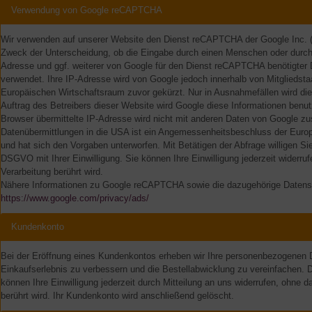
Verwendung von Google reCAPTCHA
Wir verwenden auf unserer Website den Dienst reCAPTCHA der Google Inc. (
Zweck der Unterscheidung, ob die Eingabe durch einen Menschen oder durch au
Adresse und ggf. weiterer von Google für den Dienst reCAPTCHA benötigter D
verwendet. Ihre IP-Adresse wird von Google jedoch innerhalb von Mitglieds
Europäischen Wirtschaftsraum zuvor gekürzt. Nur in Ausnahmefällen wird die
Auftrag des Betreibers dieser Website wird Google diese Informationen be
Browser übermittelte IP-Adresse wird nicht mit anderen Daten von Google zu
Datenübermittlungen in die USA ist ein Angemessenheitsbeschluss der Europ
und hat sich den Vorgaben unterworfen. Mit Betätigen der Abfrage willigen Sie i
DSGVO mit Ihrer Einwilligung. Sie können Ihre Einwilligung jederzeit widerru
Verarbeitung berührt wird.
Nähere Informationen zu Google reCAPTCHA sowie die dazugehörige Datensch
https://www.google.com/privacy/ads/
Kundenkonto
Bei der Eröffnung eines Kundenkontos erheben wir Ihre personenbezogenen 
Einkaufserlebnis zu verbessern und die Bestellabwicklung zu vereinfachen. Die
können Ihre Einwilligung jederzeit durch Mitteilung an uns widerrufen, ohne d
berührt wird. Ihr Kundenkonto wird anschließend gelöscht.