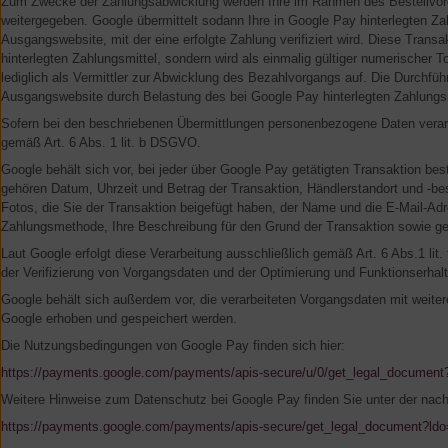
Zum Zwecke der Zahlungsabwicklung werden Ihre im Rahmen des Bestellvorga
weitergegeben. Google übermittelt sodann Ihre in Google Pay hinterlegten Z
Ausgangswebsite, mit der eine erfolgte Zahlung verifiziert wird. Diese Trans
hinterlegten Zahlungsmittel, sondern wird als einmalig gültiger numerischer T
lediglich als Vermittler zur Abwicklung des Bezahlvorgangs auf. Die Durchfüh
Ausgangswebsite durch Belastung des bei Google Pay hinterlegten Zahlungsm
Sofern bei den beschriebenen Übermittlungen personenbezogene Daten verarb
gemäß Art. 6 Abs. 1 lit. b DSGVO.
Google behält sich vor, bei jeder über Google Pay getätigten Transaktion b
gehören Datum, Uhrzeit und Betrag der Transaktion, Händlerstandort und -be
Fotos, die Sie der Transaktion beigefügt haben, der Name und die E-Mail-A
Zahlungsmethode, Ihre Beschreibung für den Grund der Transaktion sowie ge
Laut Google erfolgt diese Verarbeitung ausschließlich gemäß Art. 6 Abs.1 
der Verifizierung von Vorgangsdaten und der Optimierung und Funktionserha
Google behält sich außerdem vor, die verarbeiteten Vorgangsdaten mit weite
Google erhoben und gespeichert werden.
Die Nutzungsbedingungen von Google Pay finden sich hier:
https://payments.google.com/payments/apis-secure/u/0/get_legal_document
Weitere Hinweise zum Datenschutz bei Google Pay finden Sie unter der nach
https://payments.google.com/payments/apis-secure/get_legal_document?ldo