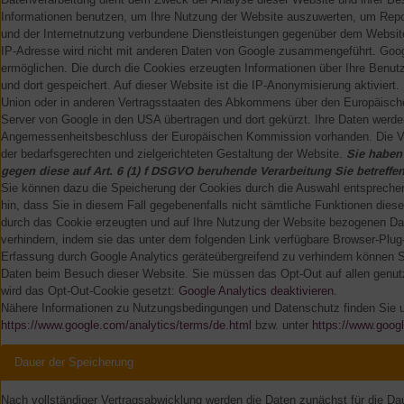
Informationen benutzen, um Ihre Nutzung der Website auszuwerten, um Repo
und der Internetnutzung verbundene Dienstleistungen gegenüber dem Website
IP-Adresse wird nicht mit anderen Daten von Google zusammengeführt. Googl
ermöglichen. Die durch die Cookies erzeugten Informationen über Ihre Benut
und dort gespeichert. Auf dieser Website ist die IP-Anonymisierung aktiviert
Union oder in anderen Vertragsstaaten des Abkommens über den Europäischen
Server von Google in den USA übertragen und dort gekürzt. Ihre Daten werden
Angemessenheitsbeschluss der Europäischen Kommission vorhanden. Die Verar
der bedarfsgerechten und zielgerichteten Gestaltung der Website.
Sie haben 
gegen diese auf Art. 6 (1) f DSGVO beruhende Verarbeitung Sie betref
Sie können dazu die Speicherung der Cookies durch die Auswahl entsprechend
hin, dass Sie in diesem Fall gegebenenfalls nicht sämtliche Funktionen die
durch das Cookie erzeugten und auf Ihre Nutzung der Website bezogenen Date
verhindern, indem sie das unter dem folgenden Link verfügbare Browser-Plug-i
Erfassung durch Google Analytics geräteübergreifend zu verhindern können S
Daten beim Besuch dieser Website. Sie müssen das Opt-Out auf allen genutz
wird das Opt-Out-Cookie gesetzt:
Google Analytics deaktivieren
.
Nähere Informationen zu Nutzungsbedingungen und Datenschutz finden Sie u
https://www.google.com/analytics/terms/de.html
bzw. unter
https://www.google
Dauer der Speicherung
Nach vollständiger Vertragsabwicklung werden die Daten zunächst für die Dau