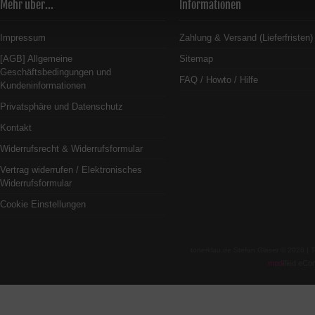
Mehr über...
Informationen
Impressum
Zahlung & Versand (Lieferfristen)
[AGB] Allgemeine
Sitemap
Geschäftsbedingungen und
FAQ / Howto / Hilfe
Kundeninformationen
Privatsphäre und Datenschutz
Kontakt
Widerrufsrecht & Widerrufsformular
Vertrag widerrufen / Elektronisches
Widerrufsformular
Cookie Einstellungen
tonerklau.de Stefan Glaser © 2026 |
mod
ified eC