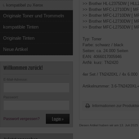
>> Brother HL-L2375DW [ HLL
kompatibel zu Xerox
>> Brother MFC-L2710DN [ M
Originale Toner und Trommeln
>> Brother MFC-L2710DW [ M
>> Brother MFC-L2730DW [ M
kompatible Tinten
>> Brother MFC-L2750DW [ M
Originale Tinten
Typ: Toner
Farbe: schwarz / black
Neue Artikel
Seiten: ca. 24.000 Seiten
EAN: 4066017005946
ArtNr. kurz: TN2420
Willkommen zurück!
4er Set / TN2420XL / 4x 6.000
E-Mail-Adresse:
Artikelnummer: 3.6-TN2420XL
Passwort:
Informationen zur Produktsi
Passwort vergessen?
Diesen Artikel haben wir am 13. Juli 20