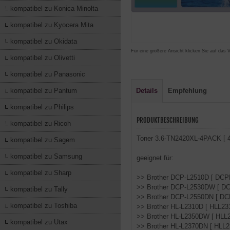
kompatibel zu Konica Minolta
kompatibel zu Kyocera Mita
kompatibel zu Okidata
Für eine größere Ansicht klicken Sie auf das 
kompatibel zu Olivetti
kompatibel zu Panasonic
kompatibel zu Pantum
Details
Empfehlung
kompatibel zu Philips
PRODUKTBESCHREIBUNG
kompatibel zu Ricoh
Toner 3.6-TN2420XL-4PACK [ 4e
kompatibel zu Sagem
kompatibel zu Samsung
geeignet für:
kompatibel zu Sharp
>> Brother DCP-L2510D [ DCP
>> Brother DCP-L2530DW [ D
kompatibel zu Tally
>> Brother DCP-L2550DN [ D
kompatibel zu Toshiba
>> Brother HL-L2310D [ HLL23
>> Brother HL-L2350DW [ HLL
kompatibel zu Utax
>> Brother HL-L2370DN [ HLL