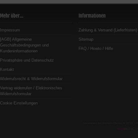
Mehr über...
Informationen
Impressum
Zahlung & Versand (Lieferfristen)
[AGB] Allgemeine
Sitemap
Geschäftsbedingungen und
FAQ / Howto / Hilfe
Kundeninformationen
Privatsphäre und Datenschutz
Kontakt
Widerrufsrecht & Widerrufsformular
Vertrag widerrufen / Elektronisches
Widerrufsformular
Cookie Einstellungen
tonerklau.de Stefan Glaser © 2026 |
mod
ified eC